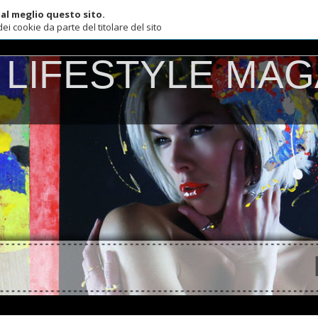
lio questo sito.
ie da parte del titolare del sito
IFESTYLE MAGAZ
FAS
w 2018 Miss Bikini Luxe at Elements Ibiza Beninrras