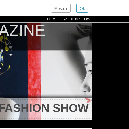
Mostra
Ok
HOME
|
FASHION SHOW
INE
HION SHOW