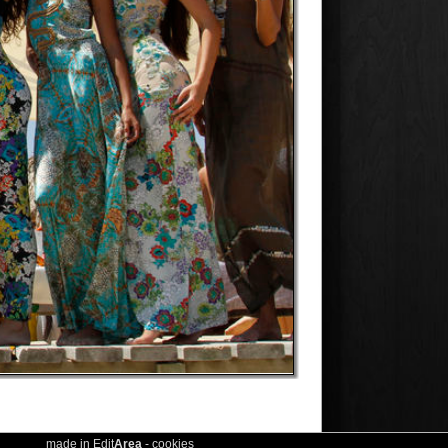
 Edit
Area
-
cookies