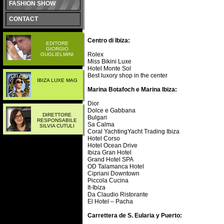
FASHION SHOW
CONTACT
Centro di Ibiza:
EDITORE
GIORGIO
Rolex
GUGLIELMINI
Miss Bikini Luxe
Hotel Monte Sol
Best luxory shop in the center
IBIZA LUXE MAG
Marina Botafoch e Marina Ibiza:
Dior
Dolce e Gabbana
DIRETTORE
Bulgari
RESPONSABILE
Sa Calma
SILVIA CUTULI
Coral YachtingYacht Trading Ibiza
Hotel Corso
Hotel Ocean Drive
Ibiza Gran Hotel
Grand Hotel SPA
OD Talamanca Hotel
Cipriani Downtown
Piccola Cucina
It-Ibiza
Da Claudio Ristorante
El Hotel – Pacha
Carrettera de S. Eularia y Puerto: