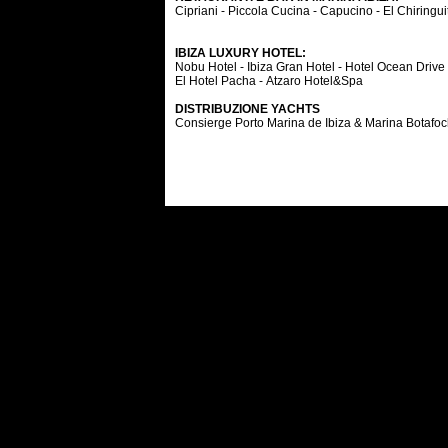
Cipriani - Piccola Cucina - Capucino - El Chiringu
IBIZA LUXURY HOTEL:
Nobu Hotel - Ibiza Gran Hotel - Hotel Ocean Drive
El Hotel Pacha - Atzaro Hotel&Spa
DISTRIBUZIONE YACHTS
Consierge Porto Marina de Ibiza & Marina Botafo